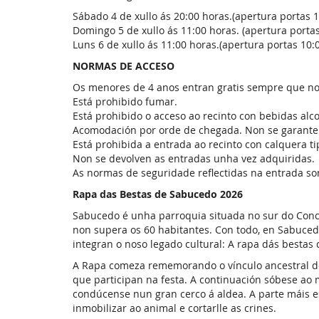
Sábado 4 de xullo ás 20:00 horas.(apertura portas 1
Domingo 5 de xullo ás 11:00 horas. (apertura portas
Luns 6 de xullo ás 11:00 horas.(apertura portas 10:0
NORMAS DE ACCESO
Os menores de 4 anos entran gratis sempre que n
Está prohibido fumar.
Está prohibido o acceso ao recinto con bebidas alc
Acomodación por orde de chegada. Non se garante
Está prohibida a entrada ao recinto con calquera t
Non se devolven as entradas unha vez adquiridas.
As normas de seguridade reflectidas na entrada s
Rapa das Bestas de Sabucedo 2026
Sabucedo é unha parroquia situada no sur do Conce
non supera os 60 habitantes. Con todo, en Sabucedo
integran o noso legado cultural: A rapa dás bestas
A Rapa comeza rememorando o vínculo ancestral dos
que participan na festa. A continuación sóbese ao
condúcense nun gran cerco á aldea. A parte máis esp
inmobilizar ao animal e cortarlle as crines.