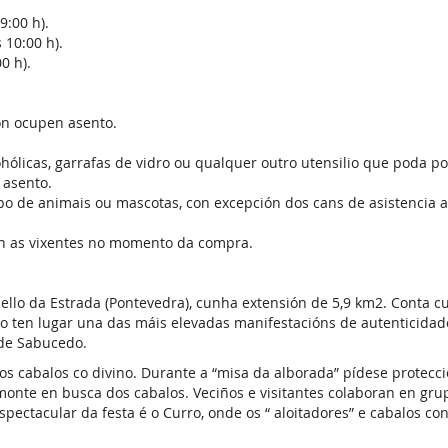
9:00 h).
 10:00 h).
0 h).
on ocupen asento.
ohólicas, garrafas de vidro ou qualquer outro utensilio que poda po
 asento.
ipo de animais ou mascotas, con excepción dos cans de asistencia 
on as vixentes no momento da compra.
llo da Estrada (Pontevedra), cunha extensión de 5,9 km2. Conta c
 ten lugar una das máis elevadas manifestacións de autenticidade
 de Sabucedo.
 cabalos co divino. Durante a “misa da alborada” pídese protecci
 monte en busca dos cabalos. Veciños e visitantes colaboran en gr
ectacular da festa é o Curro, onde os “ aloitadores” e cabalos con