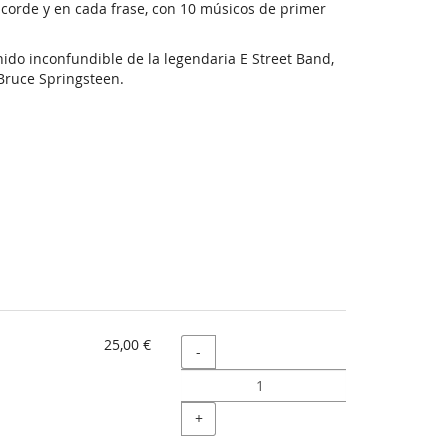
 acorde y en cada frase, con 10 músicos de primer
nido inconfundible de la legendaria E Street Band,
 Bruce Springsteen.
25,00 €
Cantidad
-
+