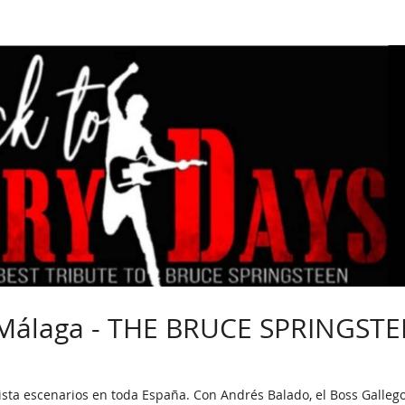
 Málaga - THE BRUCE SPRINGST
ista escenarios en toda España. Con Andrés Balado, el Boss Gallego 